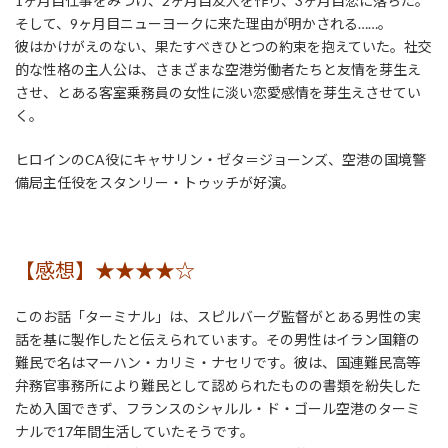
1ヶ月目仕事をみつけ、2ヶ月目友人を作り、3ヶ月目恋に落ちた。
そして、9ヶ月目ニューヨークに来た理由が明かされる……。
彼はかけがえのない、果たすべきひとつの約束を抱えていた。社交
的な性格の主人公は、さまざまな空港労働者たちと友情を芽生え
させ、とある客室乗務員の女性に淡い恋愛感情を芽生えさせてい
く。
ヒロインのCA役にキャサリン・ゼタ＝ジョーンズ、空港の国境警
備局主任役をスタンリー・トゥッチが好演。
【感想】★★★★☆
このお話「ターミナル」は、スピルバーグ監督がとある男性の実
話を基に製作したと伝えられています。その男性はイラン国籍の
難民で名はマーハン・カリミ・ナセリです。彼は、国連難民高等
弁務官事務所により難民として認められたものの書類を紛失した
ため入国できず、フランスのシャルル・ド・ゴール空港のターミ
ナルで17年間生活していたそうです。