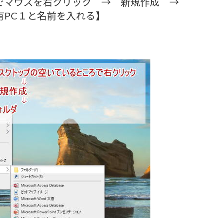
でマウスを右クリック → 新規作成 →
有PC１と名前を入れる】