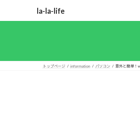
コ
ナ
la-la-life
ン
ビ
テ
ゲ
ン
ー
ツ
シ
へ
ョ
ス
ン
キ
に
ッ
移
トップページ
information
パソコン
意外と簡単！w
プ
動